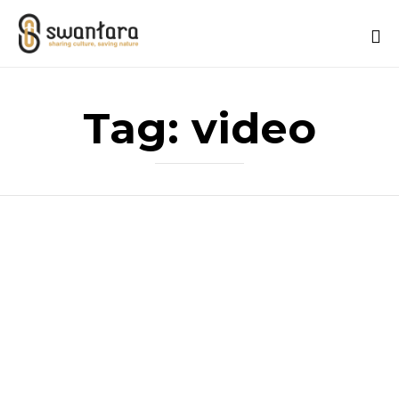
Sk
to
Tag:
video
co