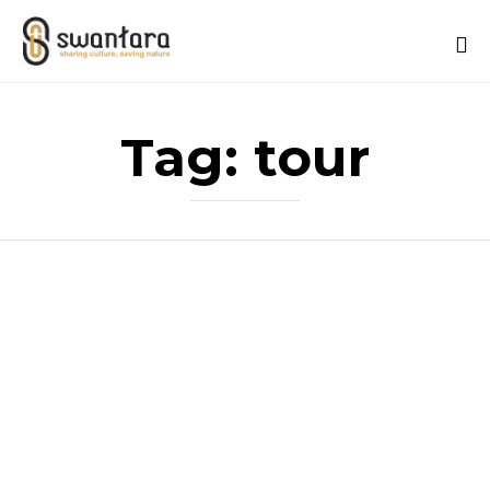
Sk
to
Tag:
tour
co