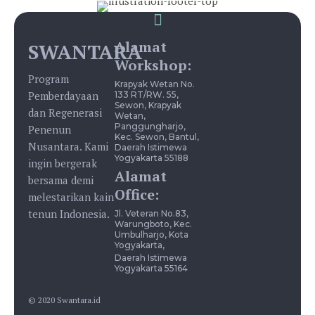
Alamat
SWANTARA
Workshop:
Program
Krapyak Wetan No.
Pemberdayaan
133 RT/RW. 55,
Sewon, Krapyak
dan Regenerasi
Wetan,
Panggungharjo,
Penenun
Kec. Sewon, Bantul,
Nusantara. Kami
Daerah Istimewa
Yogyakarta 55188
ingin bergerak
Alamat
bersama demi
Office:
melestarikan kain
tenun Indonesia.
Jl. Veteran No.83,
Warungboto, Kec.
Umbulharjo, Kota
Yogyakarta,
Daerah Istimewa
Yogyakarta 55164
© 2020 Swantara.id